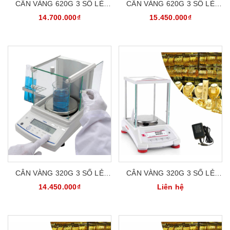
CÂN VÀNG 620G 3 SỐ LẺ
CÂN VÀNG 620G 3 SỐ LẺ
CÂN PHÂN TÍCH PHÒNG THÍ
CÂN PHÂN TÍCH PHÒNG THÍ
14.700.000₫
15.450.000₫
NGHIỆM VIBRA SJ620CE
NGHIỆM VIBRA AB623
CÂN VÀNG 320G 3 SỐ LẺ
CÂN VÀNG 320G 3 SỐ LẺ
CÂN PHÂN TÍCH PHÒNG THÍ
CÂN PHÂN TÍCH PHÒNG THÍ
14.450.000₫
Liên hệ
NGHIỆM VIBRA AB323
NGHIỆM OHAUS PX323E