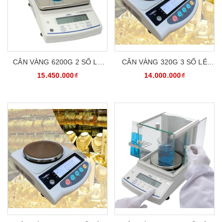
CÂN VÀNG 6200G 2 SỐ LẺ
CÂN VÀNG 320G 3 SỐ LẺ
CÂN KỸ THUẬT VIBRA
CÂN PHÂN TÍCH PHÒNG THÍ
15.450.000₫
14.000.000₫
AB6202 - BẢO HÀNH 5 NĂM
NGHIỆM VIBRA SJ320CE