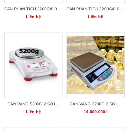
CÂN PHÂN TÍCH 2200G/0.01G
CÂN PHÂN TÍCH 3200G/0.01G
CÂN ĐIỆN TỬ HÀN QUỐC
CÂN ĐIỆN TỬ HÀN QUỐC
Liên hệ
Liên hệ
CAS CBL-2200H
CAS CBL-3200H
CÂN VÀNG 5200G 2 SỐ LẺ
CÂN VÀNG 3200G 2 SỐ LẺ
CÂN ĐIỆN TỬ TIỂU LY CÂN
CÂN KỸ THUẬT VIBRA
Liên hệ
14.000.000₫
KỸ THUẬT OHAUS PX5202E
SJ3200CE - BẢO HÀNH 5
NĂM