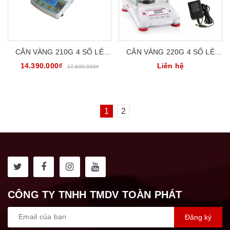
CÂN VÀNG 210G 4 SỐ LẺ
CÂN VÀNG 220G 4 SỐ LẺ
CÂN PHÂN TÍCH PHÒNG THÍ
CÂN PHÂN TÍCH PHÒNG THÍ
14.390.000₫
Liên hệ
17.600.000₫
NGHIỆM HS AB-FPA214
NGHIỆM OHAUS PX224E
1
2
CÔNG TY TNHH TMDV TOÀN PHÁT
Đăng ký