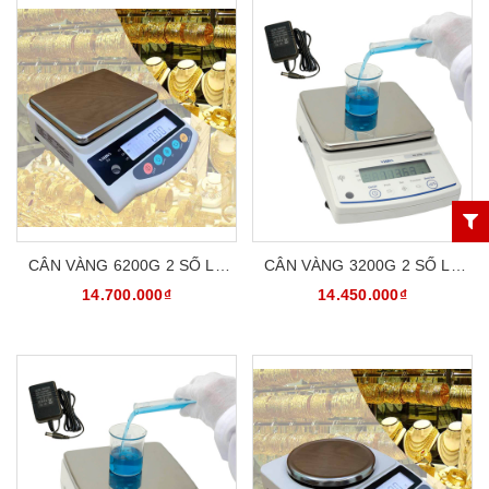
CÂN VÀNG 6200G 2 SỐ LẺ
CÂN VÀNG 3200G 2 SỐ LẺ
CÂN KỸ THUẬT VIBRA
CÂN KỸ THUẬT VIBRA
14.700.000₫
14.450.000₫
SJ6200CE - BẢO HÀNH 5
AB3202 - BẢO HÀNH 5 NĂM
NĂM