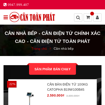
0947.999.407
CÂN NHÀ BẾP - CÂN ĐIỆN TỬ CHÍNH XÁC
CAO - CÂN ĐIỆN TỬ TOÀN PHÁT
Trang chủ
Cân nhà bếp
SẢN PHẨM BÁN CHẠY
22%
CÂN BÀN ĐIỆN TỬ 100KG
1
CATOPHA B19W100B45
2.590.000₫
3.300.000₫