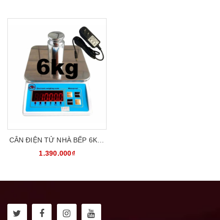
CÂN ĐIỆN TỬ NHÀ BẾP 6KG/
0.5G CHỐNG NƯỚC ACS
1.390.000₫
ACS-6K