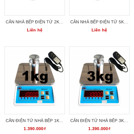
CÂN NHÀ BẾP ĐIỆN TỬ 2KG/
CÂN NHÀ BẾP ĐIỆN TỬ 5KG/
1G CAS SH-2000
2G CAS SH-5000
Liên hệ
Liên hệ
CÂN ĐIỆN TỬ NHÀ BẾP 1KG/
CÂN ĐIỆN TỬ NHÀ BẾP 3KG/
0.1G CHỐNG NƯỚC ACS
0.2G CHỐNG NƯỚC ACS
1.390.000₫
1.390.000₫
ACS-1K
ACS-3K