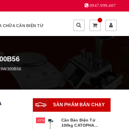
0947.999.407
A CHỮA CÂN ĐIỆN TỬ
00B56
B19W300B56
A
SẢN PHẨM BÁN CHẠY
Cân Bàn Điện Tử
22%
100kg CATOPHA