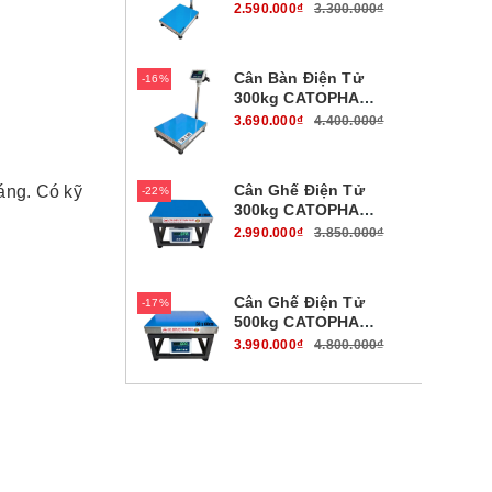
B19W100B45
2.590.000₫
3.300.000₫
Cân Bàn Điện Tử
16%
300kg CATOPHA
B19W300B56
3.690.000₫
4.400.000₫
Cân Ghế Điện Tử
háng. Có kỹ
22%
300kg CATOPHA
B19W300G45
2.990.000₫
3.850.000₫
Cân Ghế Điện Tử
17%
500kg CATOPHA
B19W500G56
3.990.000₫
4.800.000₫
Cân Bàn Điện Tử
17%
700kg CATOPHA
B19W700B56
3.990.000₫
4.800.000₫