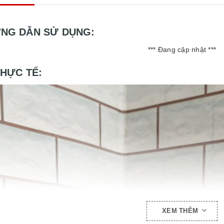
ỚNG DẪN SỬ DỤNG:
*** Đang cập nhật ***
THỰC TẾ:
XEM THÊM