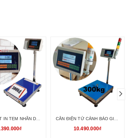
10
 IN TEM NHÃN DÁN
CÂN ĐIỆN TỬ CẢNH BÁO GIỚI
N BÀN ĐIỆN TỬ ĐA
HẠN ĐÈN CÒI 3 MÀU 300KG
.390.000₫
10.490.000₫
 HCT SL-300W
HCT SL-300WHL