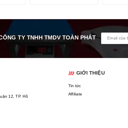
CÔNG TY TNHH TMDV TOÀN PHÁT
GIỚI THIỆU
Ảnh: Bộ chỉ thị B19W thiết kế màn hình LED rõ nét
Tin tức
Affiliate
uận 12, TP. Hồ