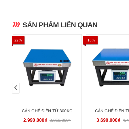
SẢN PHẨM LIÊN QUAN
22%
16%
CÂN GHẾ ĐIỆN TỬ 300KG
CÂN GHẾ ĐIỆN T
CATOPHA B19W300G45
CATOPHA B19W
2.990.000₫
3.850.000₫
3.690.000₫
4.