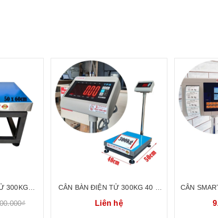
Ử 300KG
CÂN BÀN ĐIỆN TỬ 300KG 40 X
CÂN SMART
300G56
50CM YAOHUA TAIWAN
300KG CÂ
400.000₫
Liên hệ
9
T7E300B45
NĂNG