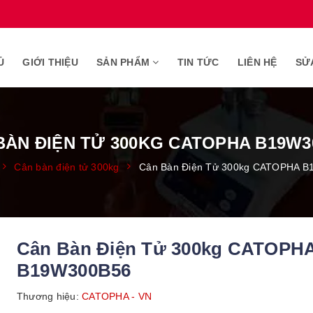
Ủ
GIỚI THIỆU
SẢN PHẨM
TIN TỨC
LIÊN HỆ
SỬ
BÀN ĐIỆN TỬ 300KG CATOPHA B19W3
Cân bàn điện tử 300kg
Cân Bàn Điện Tử 300kg CATOPHA 
Cân Bàn Điện Tử 300kg CATOPH
B19W300B56
Thương hiệu:
CATOPHA - VN