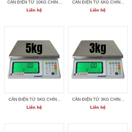
CÂN ĐIỆN TỬ 10KG CHÍNH
CÂN ĐIỆN TỬ 6KG CHÍNH
XÁC CAO UTE KANEXT
XÁC CAO UTE KANEXT
Liên hệ
Liên hệ
KCS03-10K
KCS03-6K
CÂN ĐIỆN TỬ 5KG CHÍNH
CÂN ĐIỆN TỬ 3KG CHÍNH
XÁC CAO UTE KANEXT
XÁC CAO UTE KANEXT
Liên hệ
Liên hệ
KCS03-5K
KCS03-3K