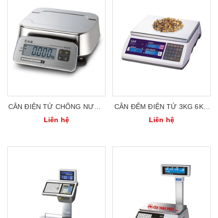
CÂN ĐIỆN TỬ CHỐNG NƯỚC
CÂN ĐẾM ĐIỆN TỬ 3KG 6KG
6KG 15KG 30KG CAS HÀN
15KG 30KG CAS HÀN QUỐC
Liên hệ
Liên hệ
QUỐC FW-500
EC-II