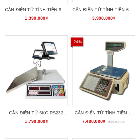
CÂN ĐIỆN TỬ TÍNH TIỀN 6KG
CÂN ĐIỆN TỬ TÍNH TIỀN 6KG
UTE UPA-Q6
IN TEM NHÃN DÁN UTE6-
1.390.000₫
3.990.000₫
LABEL
24%
CÂN ĐIỆN TỬ 6KG RS232
CÂN ĐIỆN TỬ TÍNH TIỀN IN
KẾT NỐI PHẦN MỀM BÁN
HÓA ĐƠN 30KG DETECTO
1.790.000₫
7.490.000₫
9.900.000₫
HÀNG UTE UPA6-RS232
CTP-TM-XA IN BILL