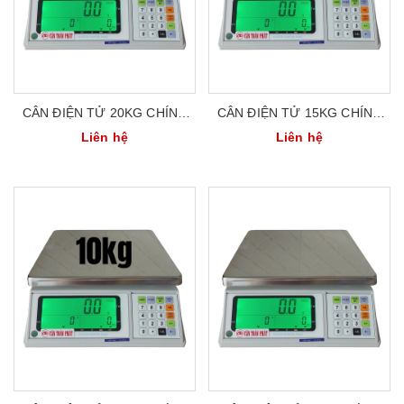
CÂN ĐIỆN TỬ 20KG CHÍNH
CÂN ĐIỆN TỬ 15KG CHÍNH
XÁC CAO UTE KANEXT
XÁC CAO UTE KANEXT
Liên hệ
Liên hệ
KCS03-20K
KCS03-15K