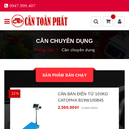
0947.999.407
CÂN CHUYÊN DỤNG
Trang chủ
Cân chuyên dụng
SẢN PHẨM BÁN CHẠY
22%
CÂN BÀN ĐIỆN TỬ 100KG
1
CATOPHA B19W100B45
2.590.000₫
3.300.000₫