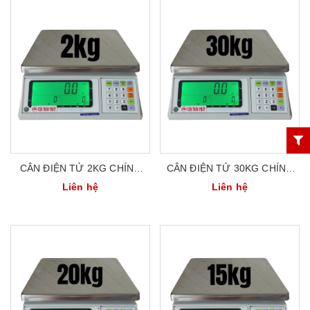
CÂN ĐIỆN TỬ 2KG CHÍNH
CÂN ĐIỆN TỬ 30KG CHÍNH
XÁC CAO UTE KANEXT
XÁC CAO UTE KANEXT
Liên hệ
Liên hệ
KCS03-2K
KCS03-30K