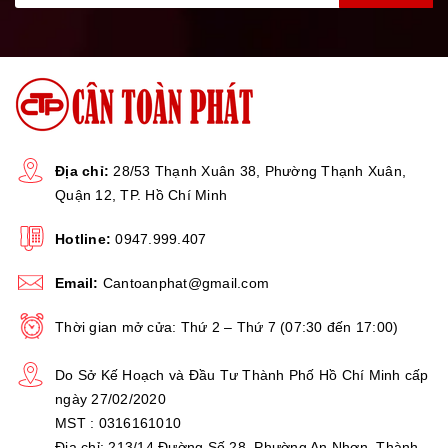
Địa chỉ:
28/53 Thạnh Xuân 38, Phường Thạnh Xuân,
Quận 12, TP. Hồ Chí Minh
Hotline:
0947.999.407
VIDEO CÁC CHỨC NĂNG TÙY CHỌN -
Email:
Cantoanphat@gmail.com
ĐƯỢC LẮP ĐẶT THÊM
Thời gian mở cửa: Thứ 2 – Thứ 7 (07:30 đến 17:00)
Do Sở Kế Hoạch và Đầu Tư Thành Phố Hồ Chí Minh cấp
ngày 27/02/2020
MST : 0316161010
Địa chỉ: 213/14 Đường Số 28, Phường An Nhơn, Thành