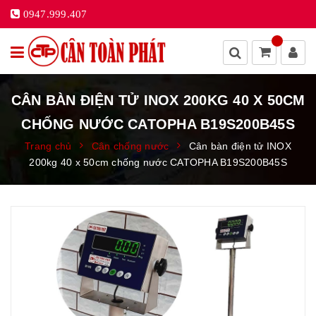
0947.999.407
CÂN BÀN ĐIỆN TỬ INOX 200KG 40 X 50CM
CHỐNG NƯỚC CATOPHA B19S200B45S
Trang chủ
Cân chống nước
Cân bàn điện tử INOX
200kg 40 x 50cm chống nước CATOPHA B19S200B45S